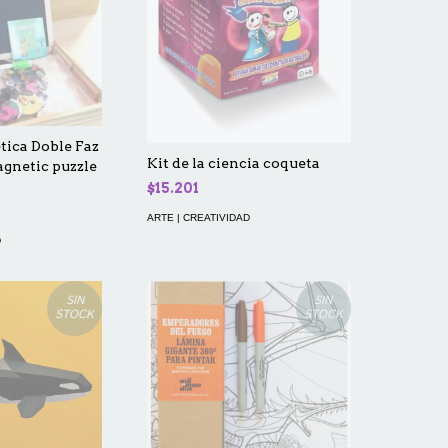
tica Doble Faz
Kit de la ciencia coqueta
gnetic puzzle
$15.201
ARTE | CREATIVIDAD
D
SIN
SIN
STOCK
STOCK