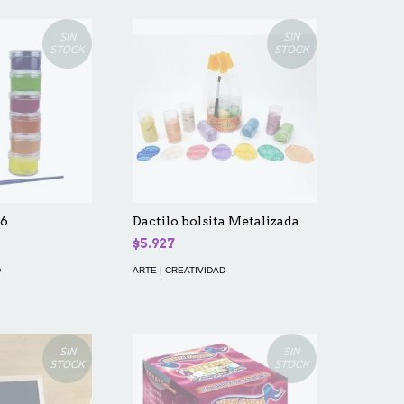
SIN
SIN
STOCK
STOCK
 6
Dactilo bolsita Metalizada
$5.927
D
ARTE | CREATIVIDAD
SIN
SIN
STOCK
STOCK