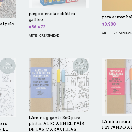
juego ciencia robótica
para armar ba
galileo
al pelo
$8.980
$36.672
ARTE | CREATIVIDA
ARTE | CREATIVIDAD
SIN
SIN
STOCK
STOCK
Lámina gigante 360 para
Lámina mural 
para
pintar ALICIA EN EL PAÍS
PINTANDO A
N EL
DE LAS MARAVILLAS