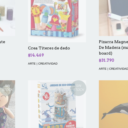
nte
Pizarra Magne
De Madera (ma
Crea Títeres de dedo
board)
$14.469
$31.790
ARTE | CREATIVIDAD
ARTE | CREATIVIDA
SIN
SIN
STOCK
STOCK