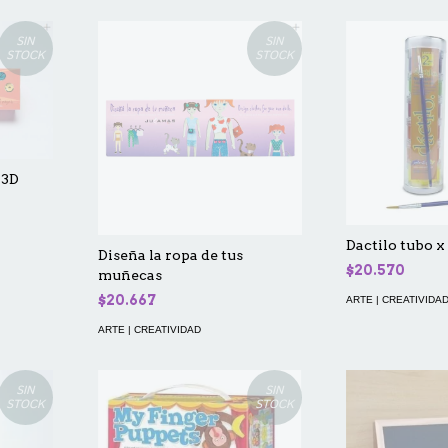
SIN
SIN
STOCK
STOCK
 3D
Dactilo tubo x
Diseña la ropa de tus
$20.570
muñecas
$20.667
ARTE | CREATIVIDA
ARTE | CREATIVIDAD
SIN
SIN
STOCK
STOCK