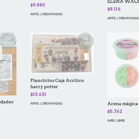
ELENA WAL
$9.880
$8.114
ARTE | CREATIVIDAD
ARTE | CREATIVIDA
SIN
SIN
STOCK
STOCK
Planchitos Caja Acrilico
harry potter
$13.631
udades
Arena mágica 
ARTE | CREATIVIDAD
$5.762
AIRE LIBRE