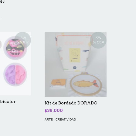
SH
D
SIN
SIN
STOCK
STOCK
bicolor
Kit de Bordado DORADO
$38.000
ARTE | CREATIVIDAD