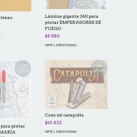
Lámina gigante 360 para
llenas
pintar EMPERADORES DE
FUEGO
D
$9.880
ARTE | CREATIVIDAD
SIN
SIN
STOCK
STOCK
Creo mi catapulta
$10.822
para pintar
 MARÍA
ARTE | CREATIVIDAD