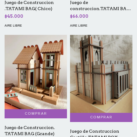
Juego de Construccion
Juego de
.TATAMI BAG( Chico)
construccion.TATAMI BAG
(mediana)
$45.000
$66.000
AIRE LIBRE
AIRE LIBRE
Juego de Construccion.
Juego de Construccion
TATAMI BAG (Grande)