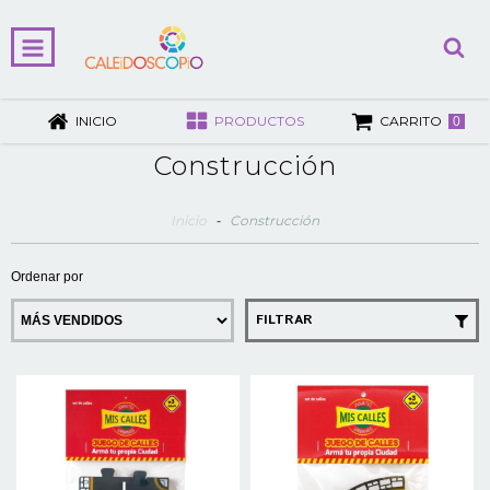
INICIO
PRODUCTOS
CARRITO
0
Construcción
Inicio
-
Construcción
Ordenar por
FILTRAR