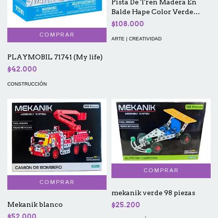
Pista De Tren Madera En
Balde Hape Color Verde
Personaje Granja
$108.000
ARTE | CREATIVIDAD
PLAYMOBIL 71741 (My life)
$42.000
CONSTRUCCIÓN
mekanik verde 98 piezas
Mekanik blanco
$25.200
$52.000