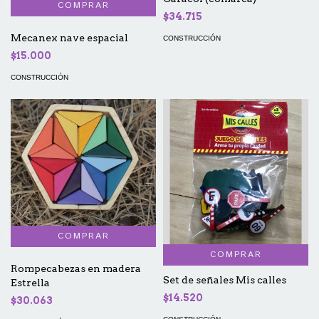
$34.715
Mecanex nave espacial
CONSTRUCCIÓN
$15.000
CONSTRUCCIÓN
COMPRAR
Rompecabezas en madera
Set de señales Mis calles
Estrella
$14.520
$30.063