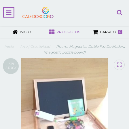
INICIO
PRODUCTOS
CARRITO
0
Inicio
-
Arte | Creatividad
-
Pizarra Magnetica Doble Faz De Madera
(magnetic puzzle board)
SIN
STOCK