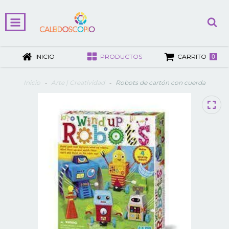
INICIO
PRODUCTOS
CARRITO
0
Inicio
-
Arte | Creatividad
-
Robots de cartón con cuerda