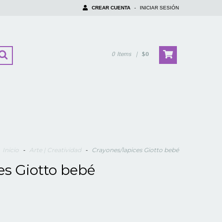
CREAR CUENTA
-
INICIAR SESIÓN
0
Items
|
$0
Inicio
-
Arte | Creatividad
-
Crayones/lapices Giotto bebé
es Giotto bebé