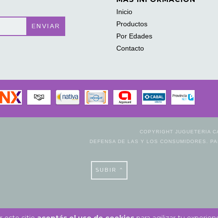
Inicio
Productos
Por Edades
Contacto
COPYRIGHT JUGUETERIA C
DEFENSA DE LAS Y LOS CONSUMIDORES. P
SUBIR ^