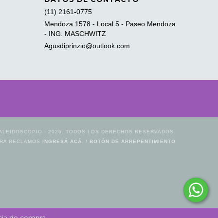
(11) 2161-0775
Mendoza 1578 - Local 5 - Paseo Mendoza
- ING. MASCHWITZ
Agusdiprinzio@outlook.com
ALEIDOSCOPIO - 2026. TODOS LOS DERECHOS RESERVADOS.
ARA RECLAMOS
INGRESÁ ACÁ.
/
BOTÓN DE ARREPENTIMIENTO