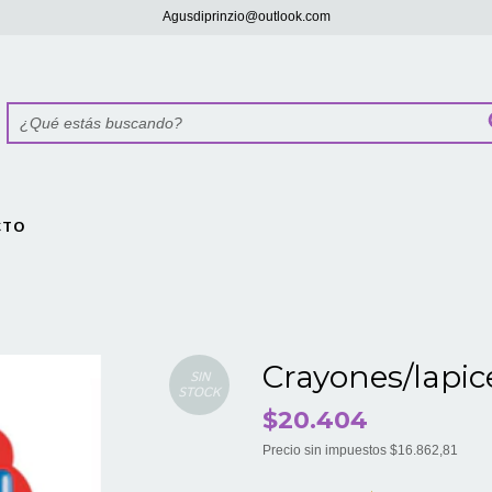
Agusdiprinzio@outlook.com
CTO
Crayones/lapic
SIN
STOCK
$20.404
Precio sin impuestos
$16.862,81