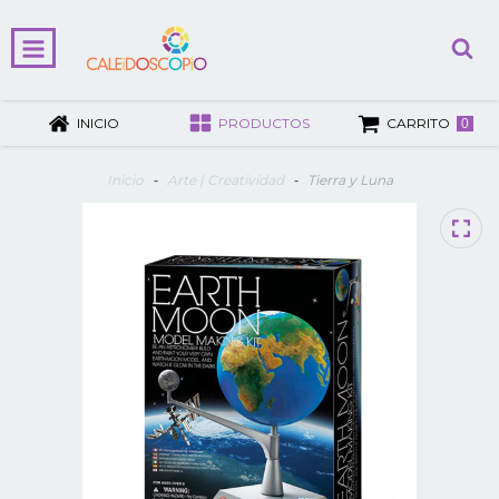
INICIO
PRODUCTOS
CARRITO
0
Inicio
-
Arte | Creatividad
-
Tierra y Luna