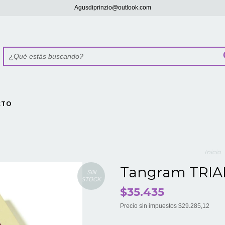
Agusdiprinzio@outlook.com
CTO
Inicio
Tangram TRIA
SIN
STOCK
$35.435
Precio sin impuestos
$29.285,12