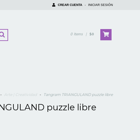
CREAR CUENTA
-
INICIAR SESIÓN
0
Items
|
$0
-
Arte | Creatividad
-
Tangram TRIANGULAND puzzle libre
NGULAND puzzle libre