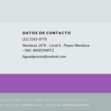
DATOS DE CONTACTO
(11) 2161-0775
Mendoza 1578 - Local 5 - Paseo Mendoza
- ING. MASCHWITZ
Agusdiprinzio@outlook.com
ALEIDOSCOPIO - 2026. TODOS LOS DERECHOS RESERVADOS.
ARA RECLAMOS
INGRESÁ ACÁ.
/
BOTÓN DE ARREPENTIMIENTO