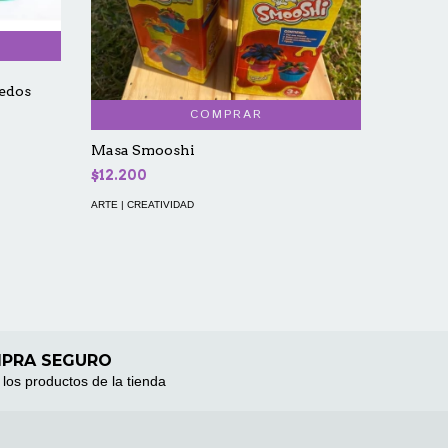
Dinosau
dedos
$30.80
COMPRAR
ARTE | CR
Masa Smooshi
$12.200
ARTE | CREATIVIDAD
PRA SEGURO
los productos de la tienda