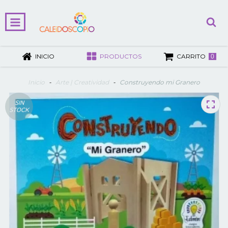
INICIO
PRODUCTOS
CARRITO
0
Inicio
-
Arte | Creatividad
-
Construyendo mi Granero
SIN
STOCK