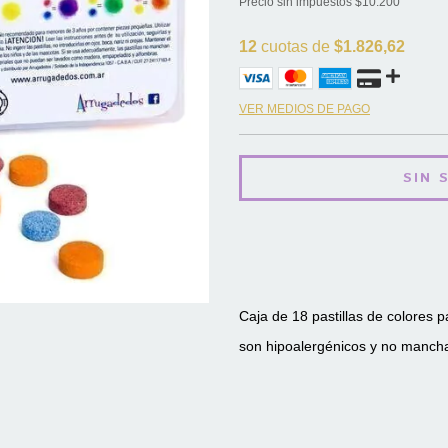
Precio sin impuestos
$10.200
12
cuotas de
$1.826,62
VER MEDIOS DE PAGO
Caja de 18 pastillas de colores p
son
hipoalergénicos y no manch