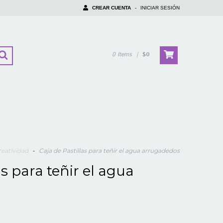
CREAR CUENTA
-
INICIAR SESIÓN
0
Items
|
$0
reatividad
-
Caja de Pastillas para teñir el agua arrugadedos
as para teñir el agua