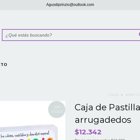
Agusdiprinzio@outlook.com
CTO
Inicio
-
Arte | C
Caja de Pastill
SIN
STOCK
arrugadedos
$12.342