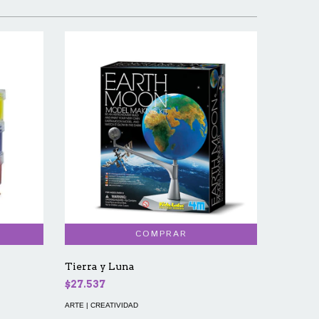
Dinosau
$30.80
ARTE | CR
Tierra y Luna
$27.537
ARTE | CREATIVIDAD